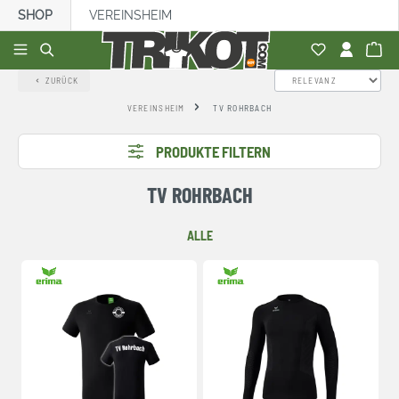
SHOP
VEREINSHEIM
alt springen
ZURÜCK
VEREINSHEIM
TV ROHRBACH
PRODUKTE FILTERN
TV ROHRBACH
ALLE