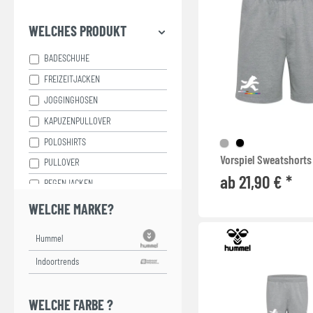
WELCHES PRODUKT
BADESCHUHE
FREIZEITJACKEN
JOGGINGHOSEN
KAPUZENPULLOVER
POLOSHIRTS
Vorspiel Sweatshorts
PULLOVER
ab 21,90 € *
REGENJACKEN
SPORT SHORTS
WELCHE MARKE?
SWEAT SHORTS
SWEATJACKEN
T-SHIRTS
TANK TOPS
WELCHE FARBE ?
TASSEN