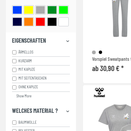
TRAININGSHOSEN
TRAININGSJACKEN
TRIKOTS
WINTERJACKEN
EIGENSCHAFTEN
ÄRMELLOS
Vorspiel Sweatpants t
KURZARM
ab 30,90 € *
MIT KAPUZE
MIT SEITENTASCHEN
OHNE KAPUZE
Show More
WELCHES MATERIAL ?
BAUMWOLLE
POLYESTER